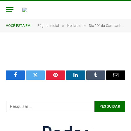
15 (6)
De
CR2-ADMIN17
3 de junho de 2025
»
»
VOCÊ ESTÁ EM:
Página Inicial
Notícias
Dia “D” da Campanha Nacional de Multivacinação Em Pedro Laurentino
1 Minutos de Leitura
Facebook
Twitter
Pinterest
LinkedIn
Tumblr
Email