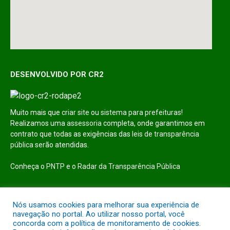
DESENVOLVIDO POR CR2
Muito mais que
criar site
ou
sistema para prefeituras
!
Realizamos uma
assessoria
completa, onde garantimos em
contrato que todas as exigências das
leis de transparência
pública
serão atendidas.
Conheça o
PNTP
e o
Radar da Transparência Pública
Nós usamos cookies para melhorar sua experiência de
navegação no portal. Ao utilizar nosso portal, você
Todos os direitos reservados a Prefeitura Municipal de Pedro
concorda com a política de monitoramento de cookies.
Laurentino