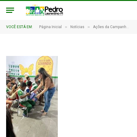
08.45.25
De
CR2-ADMIN21
16 de outubro de 2025
»
»
VOCÊ ESTÁ EM:
Página Inicial
Notícias
Ações da Campanha Setembro Amarelo
1 Minutos de Leitura